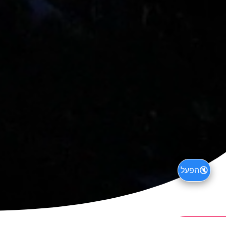
🔇
הפעל