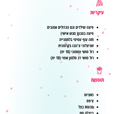
עיקריות
פיצה שילדים וגם הגדולים אוהבים
פיצה בטבון( מגש אישי)
חזה עוף עסיסי בלחמנייה
שניצלוני צ'ונגו בקרטונית
רול סושי צמחוני (10 יח)
רול סושי דג סלמון אפוי (10 יח)
תוספות
נאצ׳וס
ציפס
טבעות בצל
בייגלה חם