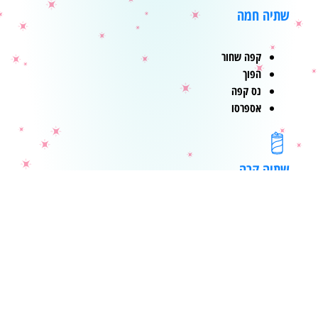
שתיה חמה
קפה שחור
הפוך
נס קפה
אספרסו
שתיה קרה
אייס קפה /וניל
ברד ענבים
שתייה קלה
קינוחים ומתוקים