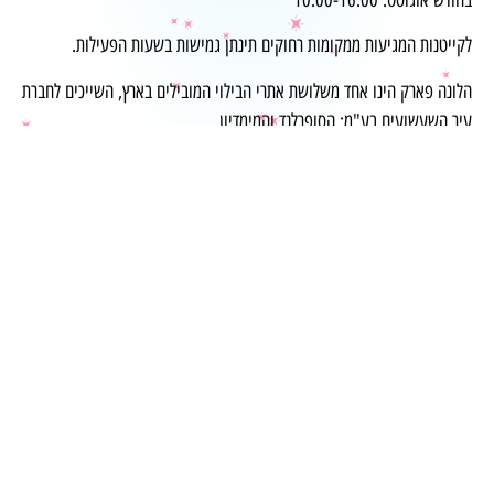
לקייטנות המגיעות ממקומות רחוקים תינתן גמישות בשעות הפעילות.
הלונה פארק הינו אחד משלושת אתרי הבילוי המובילים בארץ, השייכים לחברת
עיר השעשועים בע"מ: הסופרלנד והמימדיון.
לפרטים נוספים ומחירים ניתן לפנות בטופס צור קשר, או להתקשר למחלקת
השיווק בטלפון: 03-6427080
אירועי חברה/קבוצות