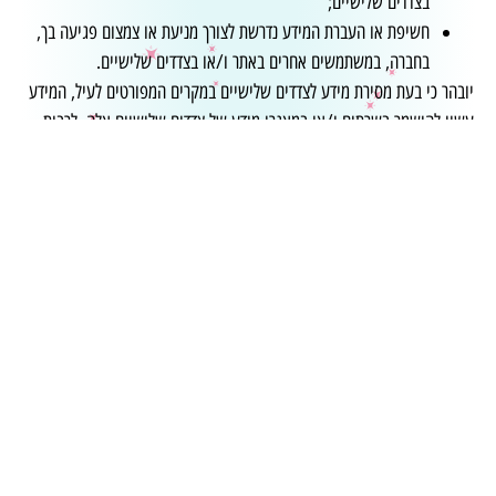
בצדדים שלישיים;
חשיפת או העברת המידע נדרשת לצורך מניעת או צמצום פגיעה בך,
בחברה, במשתמשים אחרים באתר ו/או בצדדים שלישיים.
יובהר כי בעת מסירת מידע לצדדים שלישיים במקרים המפורטים לעיל, המידע
עשוי להישמר בשרתים ו/או במאגרי מידע של צדדים שלישיים אלה, לרבות
מחוץ לישראל.
שימוש בקבצי
Cookies
אתר החברה עושה שימוש בקבצי Cookies, אשר עשויים להישלח למכשיר
הקצה שבאמצעותו אתה משתמש באתר ולהישמר עליו במהלך השימוש באתר
ובעת הזנת נתונים בטפסים ייעודיים.
קבצי Cookies הם קבצי טקסט שנוצרים על ידי השרת ומועברים דרך
הדפדפן אל זיכרון המכשיר שבאמצעותו אתה גולש באתר. חלק מקבצי ה-
Cookies יפקעו כאשר תסגור את הדפדפן ואחרים ישמרו בזיכרון המכשיר.
השימוש בקבצי Cookies נועד לאפשר תפעול שוטף ותקין של האתר, לאסוף
נתונים סטטיסטיים אודות המשתמשים באתר, לזהות את הגולשים באתר ובכלל