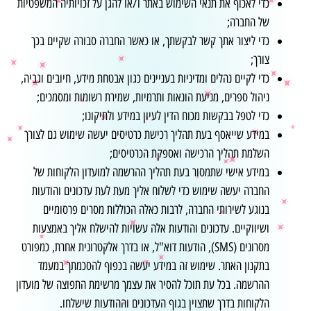
כדי לאכוף את תנאי השימוש באתר ו/או להגן על זכויותיה המשפטיות
של החברה;
כדי ליצור אתך קשר לבקשתך, או כאשר החברה סבורה שקיים בכך
צורך;
כדי לקיים נהלים ומדיניות בעניינים כגון אבטחת מידע, חיובים וגביה,
ניהול ספרים, מניעת הונאות ותרמיות, שמירת רשומות ומסמכים;
כדי לטפל בבקשות מכוח הדין לעיון במידע ולתיקונו;
במידע שייאסף בעת תהליך רכישת כרטיסים יעשה שימוש גם לצורך
השלמת תהליך הרכישה ואספקת הכרטיסים;
במידע אישי שתמסור בעת תהליך ההרשמה למועדון הלקוחות של
החברה יעשה שימוש כדי לשלוח אליך מעת לעת עדכונים והודעות
בנוגע לשירותי החברה, לרבות כאלה הכוללות מסרים פרסומיים
ושיווקיים. עדכונים והודעות אלה עשויות להישלח אליך באמצעות
מסרונים (SMS), הודעות דוא"ל, או בדרך אלקטרונית אחרת, כמפורט
בתקנון האתר. שימוש זה במידע יעשה בכפוף להסכמתך במעמד
ההרשמה. בכל עת תוכל להסיר את עצמך מרשימת התפוצה של מועדון
הלקוחות בדרך שתצוין בגוף העדכונים וההודעות שישלחו.