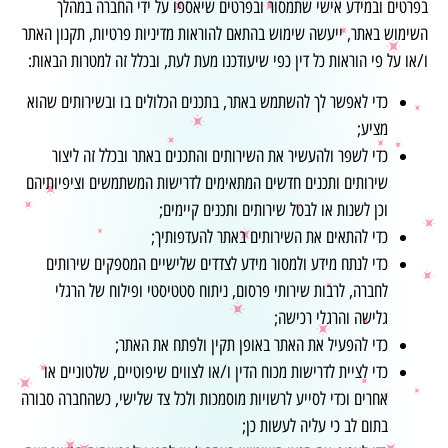
בפרטים ובמידע אישי שתמסור ובפרטים שיאספו על ידי החברה במהלך
השימוש באתר, ייעשה שימוש בהתאם להוראות מדיניות פרטיות, תקנון האתר
ו/או על פי הוראות כל דין כפי שיעודכנו מעת לעת, ובכלל זה למטרות הבאות:
כדי לאפשר לך להשתמש באתר, בתכנים הכלולים בו ובשירותים שהוא
מציע;
כדי לשפר ולהעשיר את השירותים והתכנים באתר ובכלל זה ליצור
שירותים ותכנים חדשים המתאימים לדרישות המשתמשים וציפיותיהם
וכן לשנות או לבטל שירותים ותכנים קיימים;
כדי להתאים את השירותים באתר להעדפותיך;
כדי לנתח מידע ולמסור מידע לצדדים שלישיים המספקים שירותים
לחברה, לרבות שירותי פרסום, ניתוח סטטיסטי ופילוח של הרגלי
גלישה והרגלי רכישה;
כדי להפעיל את האתר באופן תקין ולפתח את האתר;
כדי לציית לדרישות מכוח הדין ו/או לצווים שיפוטיים, שלטוניים או
אחרים וכדי לסייע לרשויות מוסמכות ולכל צד שלישי, כשהחברה סבורה
בתום לב כי עליה לעשות כן;