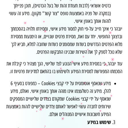
כרטיס אשראי (לרבות תעודת זהות של בעל הכרטיס), תוכן פנייתך
(במקרה של פניה באמצעות טופס "צור קשר" מקוון). מידע זה עשוי
לזהות אותך באופן אישי.
יובהר כי אינך חייב על-פי חוק למסור מידע אישי, ומסירתו תלויה בהסכמתך
וברצונך החופשי. יחד עם זאת, מסירת פרטים שגויים, או הימנעות ממסירת
מלוא הפרטים הנדרשים בשדות שמסומנים כשדות שחובה למלא, תביא לכך
שלא נוכל לספק לך את השירות שבגינו התבקשו הפרטים.
עוד יובהר, כי במסירת מידע אישי הנוגע לצד שלישי, הנך מצהיר כי קיבלת את
הסכמתו המפורשת למסירת המידע ולשימוש בו בהתאם למדיניות פרטיות זו.
מידע שנאסף אוטומטית על ידי קבצי Cookies – כמפורט בסעיף ‎6
להלן. מידע זה כשלעצמו אינו מזהה אותך באופן אישי. ואולם, מידע
שנאסף על ידי קבצי Cookies שמקורם בצדדים שלישיים המספקים
שירותים לחברה עשוי לאפשר לאותם צדדים שלישיים לזהות באמצעות
המידע חשבונות אישיים המנוהלים אצלם.
שימוש במידע