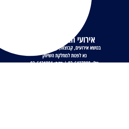
אירועי חברה/קבוצות
בנושא אירועים, קבוצות, קייטנות ובתי ספר
נא לפנות למחלקת השיווק
טל': 03-6427080 | פקס: 03-6431884
לונה פארק ת"א, שד' ישראל רוקח, גני התערוכה.
ת.ד. 24049 , ת"א 6124001.
מייל:
sales@lunapark.co.il
© 2026 כל הזכויות שמורות | לונה פארק תל אביב
מדיניות פרטיות
|
תקנון
|
הצהרת נגישות
|
נהלי פטור מתור