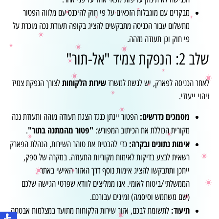
מבקרים עם מוגבלות הזכאים על פי חוק להיכנס עם מלווה הפטור
מתשלום עבור הכניסה מתבקשים להציג בקופה תעודת נכה מוכרת על
פי חוק וכן תעודה מזהה.
שלב 2: הנפקת צמיד "אל-תור"
שירות הלקוחות
לאחר הכניסה לפארק, יש לגשת למשרד
לצורך הנפקת צמיד
זיהוי ייעודי.
מסמכים נדרשים:
הפטור יינתן כנגד הצגת תעודה מזהה ותעודת נכה
"פטור מהמתנה בתור"
מקורית הכוללת את הכיתוב המפורש:
.
אימות נתונים ובקרה:
כדי להבטיח את טוהר השירות, הנהלת הפארק
רשאית לבצע בדיקות לאימות מקוריות התעודה. במקרה של ספק,
ייתכן ותתבקשו להציג אימות נוסף דרך האזור האישי באתר
הממשלתי/ביטוח לאומי. אנו ממליצים לוודא שפרטי הגישה שלכם
(שם משתמש וסיסמה) זמינים עבורכם.
תיעוד:
לתשומת לבכם, אזור שירות הלקוחות מתועד במצלמות אבטחה