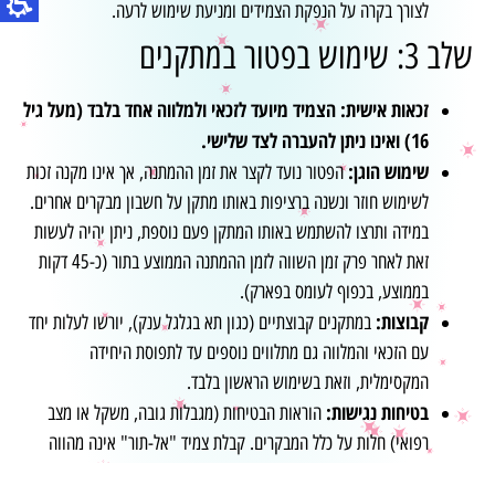
לצורך בקרה על הנפקת הצמידים ומניעת שימוש לרעה.
שלב 3: שימוש בפטור במתקנים
זכאות אישית: הצמיד מיועד לזכאי ולמלווה אחד בלבד (מעל גיל
16) ואינו ניתן להעברה לצד שלישי.
שימוש הוגן:
הפטור נועד לקצר את זמן ההמתנה, אך אינו מקנה זכות
לשימוש חוזר ונשנה ברציפות באותו מתקן על חשבון מבקרים אחרים.
במידה ותרצו להשתמש באותו המתקן פעם נוספת, ניתן יהיה לעשות
זאת לאחר פרק זמן השווה לזמן ההמתנה הממוצע בתור (כ-45 דקות
בממוצע, בכפוף לעומס בפארק).
קבוצות:
במתקנים קבוצתיים (כגון תא בגלגל ענק), יורשו לעלות יחד
עם הזכאי והמלווה גם מתלווים נוספים עד לתפוסת היחידה
המקסימלית, וזאת בשימוש הראשון בלבד.
בטיחות נגישות:
הוראות הבטיחות (מגבלות גובה, משקל או מצב
רפואי) חלות על כלל המבקרים. קבלת צמיד "אל-תור" אינה מהווה
אישור עלייה למתקן אם קיימת מניעה בטיחותית לכך.